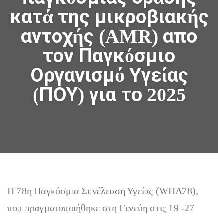
κατά της μικροβιακής
αντοχής (AMR) απο
τον Παγκόσμιο
Οργανισμό Υγείας
(ΠΟΥ) για το 2025
Η 78η Παγκόσμια Συνέλευση Υγείας (WHA78),
που πραγματοποιήθηκε στη Γενεύη στις 19 -27